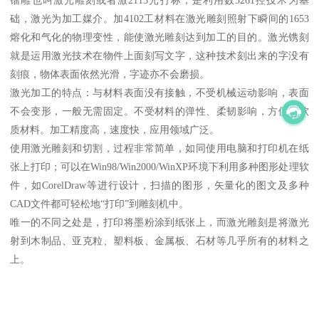
镭雕也叫激光雕刻或者激2113光打标，是利用数5261控技术为基
础，激光为加工媒介。加4102工材料在激光雕刻照射下瞬间的1653
熔化和气化的物理变性，能使激光雕刻达到加工的目的。激光镌刻
就是运用激光技术在物件上面刻写文字，这种技术刻出来的字没有
刻痕，物体表面依然光滑，字迹亦不会磨损。
激光加工的特点：与材料表面没有接触，不受机械运动影响，表面
不会变形，一般无需固定。不受材料的弹性、柔韧影响，方便对软
质材料。加工精度高，速度快，应用领域广泛。
使用激光雕刻和切割，过程非常简单，如同使用电脑和打印机在纸
张上打印；可以在Win98/Win2000/WinXP环境下利用多种图形处理软
件，如CorelDraw等进行设计，扫描的图形，矢量化的图文及多种
CAD文件都可轻松地“打印”到雕刻机中。
唯一的不同之处是，打印将墨粉涂到纸张上，而激光雕刻是将激光
射到木制品、亚克粒、塑料板、金属板、石材等几乎所有的材料之
上。