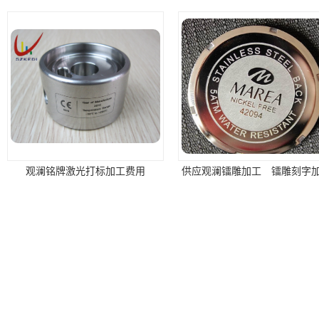
观澜铭牌激光打标加工费用
供应观澜镭雕加工 镭雕刻字