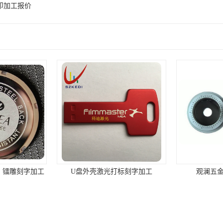
印加工报价
 镭雕刻字加工
U盘外壳激光打标刻字加工
观澜五