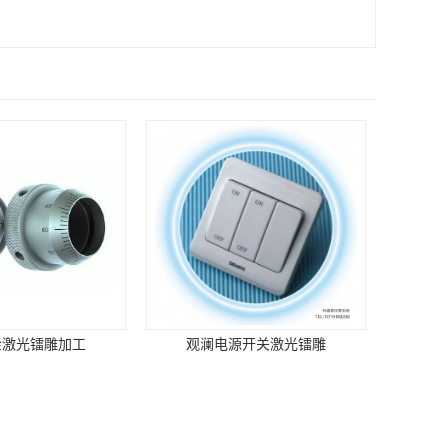
金激光镭雕加工
观澜电源开关激光镭雕
扫一扫，进手机商铺