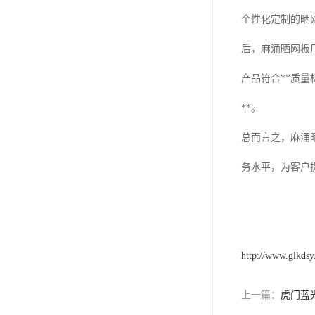
个性化定制的晒
后，麻涌晒网板
产品符合**质
**。
总而言之，麻涌
务水平，为客户
http://www.glkds
上一篇：
虎门蓝