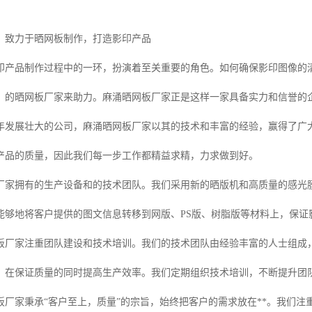
：致力于晒网板制作，打造影印产品
印产品制作过程中的一环，扮演着至关重要的角色。如何确保影印图像的
、的晒网板厂家来助力。麻涌晒网板厂家正是这样一家具备实力和信誉的
年发展壮大的公司，麻涌晒网板厂家以其的技术和丰富的经验，赢得了广
产品的质量，因此我们每一步工作都精益求精，力求做到好。
板厂家拥有的生产设备和的技术团队。我们采用新的晒版机和高质量的感光
能够地将客户提供的图文信息转移到网版、PS版、树脂版等材料上，保证
板厂家注重团队建设和技术培训。我们的技术团队由经验丰富的人士组成
，在保证质量的同时提高生产效率。我们定期组织技术培训，不断提升团
板厂家秉承“客户至上，质量”的宗旨，始终把客户的需求放在**。我们