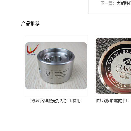
下一篇：
大朗移
产品推荐
观澜铭牌激光打标加工费用
供应观澜镭雕加工
您是第
8601405
位访客