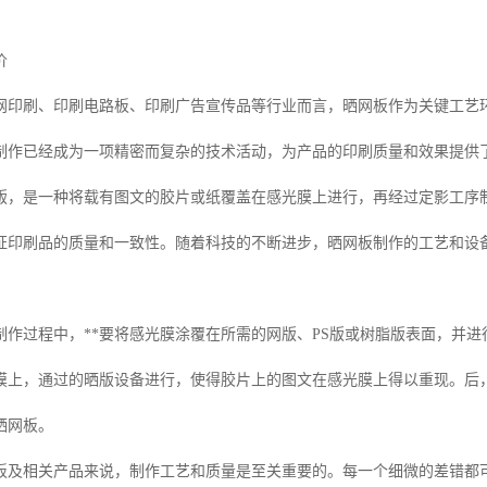
价
网印刷、印刷电路板、印刷广告宣传品等行业而言，晒网板作为关键工艺
制作已经成为一项精密而复杂的技术活动，为产品的印刷质量和效果提供
版，是一种将载有图文的胶片或纸覆盖在感光膜上进行，再经过定影工序
证印刷品的质量和一致性。随着科技的不断进步，晒网板制作的工艺和设
制作过程中，**要将感光膜涂覆在所需的网版、PS版或树脂版表面，并
膜上，通过的晒版设备进行，使得胶片上的图文在感光膜上得以重现。后
晒网板。
板及相关产品来说，制作工艺和质量是至关重要的。每一个细微的差错都