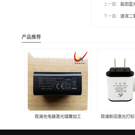
上一篇：
盐田蓝
下一篇：
道滘二
产品推荐
观澜充电器激光镭雕加工
观澜新田激光打标