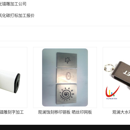
光镭雕加工公司
氧化碳打标加工报价
镭雕刻字加工
观澜蚀刻移印钢板 晒丝印网板
观澜大水