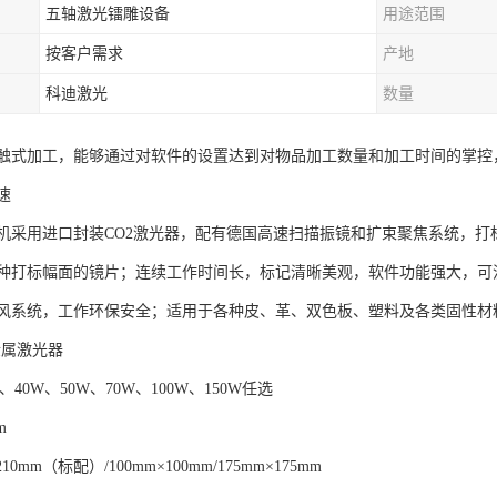
五轴激光镭雕设备
用途范围
按客户需求
产地
科迪激光
数量
触式加工，能够通过对软件的设置达到对物品加工数量和加工时间的掌控
速
机采用进口封装CO2激光器，配有德国高速扫描振镜和扩束聚焦系统，打标精
种打标幅面的镜片；连续工作时间长，标记清晰美观，软件功能强大，可
风系统，工作环保安全；适用于各种皮、革、双色板、塑料及各类固性材
金属激光器
、40W、50W、70W、100W、150W任选
m
10mm（标配）/100mm×100mm/175mm×175mm