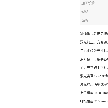
加工设备
规格
品牌
科迪激光采用无接
激光加工，方便迅
二氧化碳激光打标
用方便，可更换各
单，完善的上下抽
激光类型 CO2RF
激光输出功率 30W
定位精度 ≤0.001m
打标幅面 210mm×2