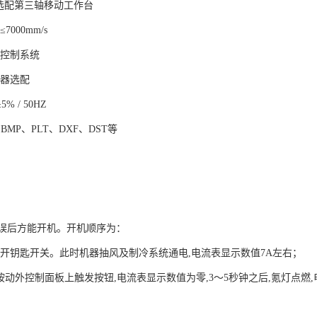
m可选配第三轴移动工作台
000mm/s
标控制系统
光器选配
% / 50HZ
BMP、PLT、DXF、DST等
误后方能开机。开机顺序为：
打开钥匙开关。此时机器抽风及制冷系统通电,电流表显示数值7A左右；
,按动外控制面板上触发按钮,电流表显示数值为零,3～5秒钟之后,氪灯点