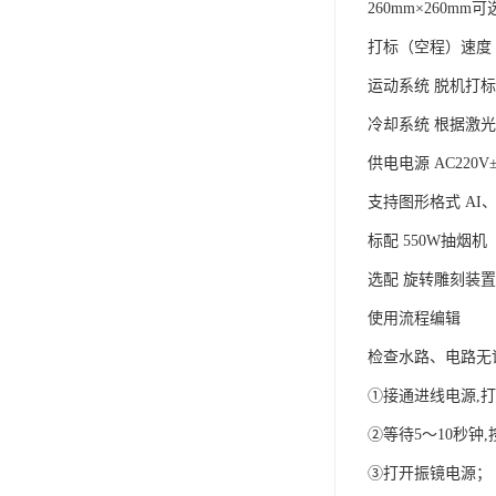
260mm×260m
打标（空程）速度 ≤7
运动系统 脱机打
冷却系统 根据激
供电电源 AC220V±5
支持图形格式 AI、
标配 550W抽烟机
选配 旋转雕刻装置
使用流程编辑
检查水路、电路无
①接通进线电源,
②等待5～10秒钟
③打开振镜电源；