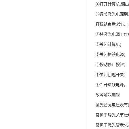
④打开计算机,调
⑤调节激光电源到工
打标结束后,按以
①将激光电源工作
②关闭计算机；
③关闭振镜电源；
④按动停止按钮；
⑤关闭钥匙开关；
⑥断开进线电源。
故障解决编辑
激光管亮电压表有
常见于导光关节松
常见于激光管老化