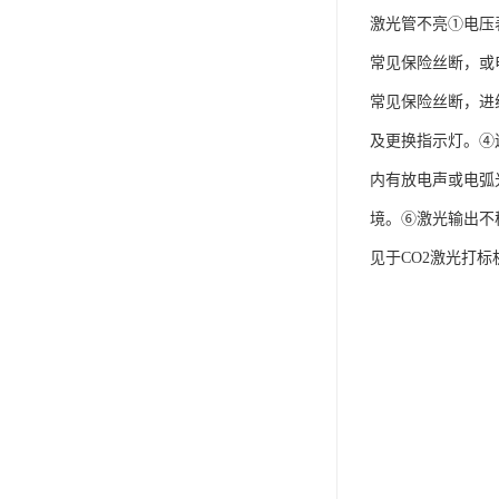
激光管不亮①电压
常见保险丝断，或
常见保险丝断，进
及更换指示灯。④
内有放电声或电弧
境。⑥激光输出不
见于CO2激光打