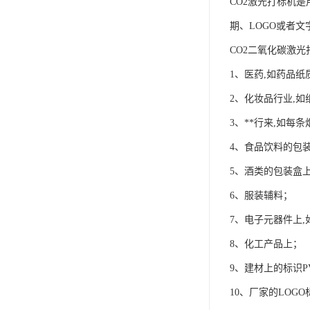
CO2激光打标机
期、LOGO或者
CO2二氧化碳激
1、医药,如药品
2、化妆品行业,如
3、**行来,如每
4、食品饮料的包
5、酒类的包装盒
6、服装辅料；
7、电子元器件上
8、化工产品上；
9、建材上的标识
10、厂家的LOG