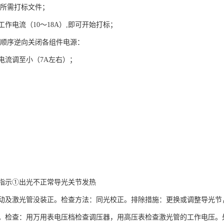
出所需打标文件；
作电流（10～18A）,即可开始打标；
上顺序逆向关闭各组件电源：
电流调至小（7A左右）；
指示①出光不正常导光关节发热
动及激光管没装正。检查方法：同光校正。排除措施：更换或调整导光节
。检查：用万用表电压档检查调压器，用高压表检查激光管的工作电压。