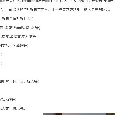
是用激光束在各种不同的物质表面打上的标记。打标的效应是通过表层物质
文字，目前CO2激光打标机主要应用于一些要求更精细、精度更高的场合。
光打标机合适打标什么？
纸质包装盒,药品玻璃包装等；
纸质盒,玻璃盒,塑料盒等；
条烟要标上区域码等；
装；
上；
,如电容上标上认证标志等；
PVC水管等；
O标志文字信息等。