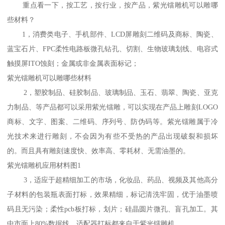
重点看一下，按工艺，按行业，按产品，紫光镭雕机可以雕哪
些材料？
1，消费类电子、手机部件、LCD屏雕刻二维码及商标、陶瓷、
蓝宝石片、FPC柔性电路板微孔钻孔、切割、生物玻璃划线、电容式
触摸屏ITO蚀刻；金属或非金属表面标记；
紫光镭雕机可以雕哪些材料
2，塑胶制品、硅胶制品、玻璃制品、玉石、翡翠、陶瓷、亚克
力制品、等产品都可以采用紫光镭雕，可以实现在产品上雕刻LOGO
商标、文字、图案、二维码、序列号、防伪码等。紫光镭雕属于冷
光技术来进行雕刻，不会因为有些不受热的产品出现破裂和损坏
的。而且具有雕刻速度快、效率高、零耗材、无需油墨的。
紫光镭雕机应用材料图1
3，适应于超精细加工的市场，化妆品、药品、视频及其他高分
子材料的包装瓶表面打标，效果精细，标记清洗牢固，优于油墨喷
码且无污染；柔性pcb板打标，划片；硅晶圆片微孔、盲孔加工。其
中市面上80%数据线，适配器打标都来自于紫光镭雕机。