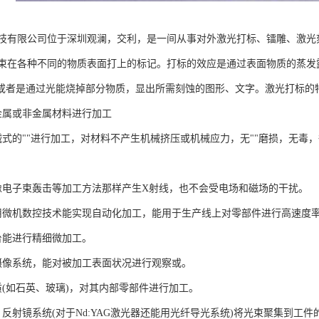
技有限公司位于深圳观澜，交利，是一间从事对外激光打标、镭雕、激光
束在各种不同的物质表面打上的标记。打标的效应是通过表面物质的蒸发
，或者是通过光能烧掉部分物质，显出所需刻蚀的图形、文字。激光打标的特
数金属或非金属材料进行加工
机械式的""进行加工，对材料不产生机械挤压或机械应力，无""磨损，无毒
不会像电子束轰击等加工方法那样产生X射线，也不会受电场和磁场的干扰。
，使用微机数控技术能实现自动化加工，能用于生产线上对零部件进行高速
作台能进行精细微加工。
或摄像系统，能对被加工表面状况进行观察或。
物质(如石英、玻璃)，对其内部零部件进行加工。
镜、反射镜系统(对于Nd:YAG激光器还能用光纤导光系统)将光束聚集到工