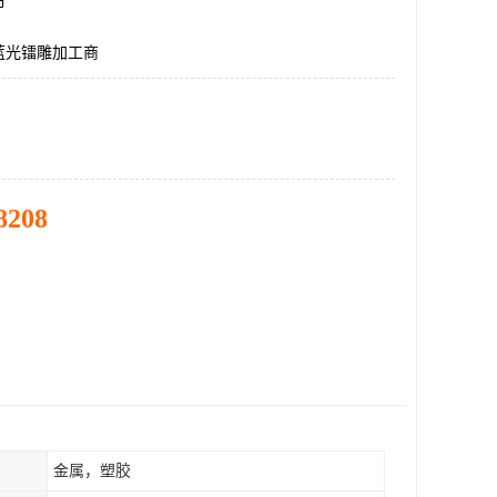
市
蓝光镭雕加工商
8208
金属，塑胶