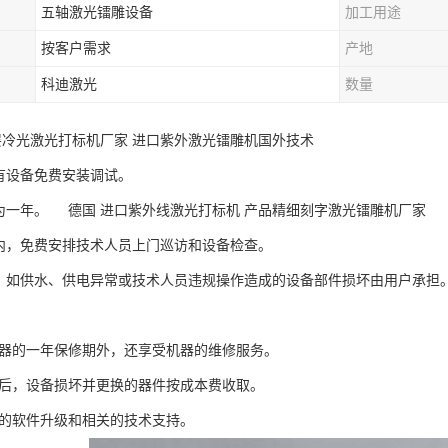
五轴激光镭雕设备
加工用途
按客户需求
产地
科迪激光
数量
层冷光激光打标机厂家 进口紫外激光镭雕机国外技术
所有设备免费安装调试。
修期为一年。 德国 进口紫外线激光打标机 产品精细刻字激光镭雕机厂家
修期内，免费安排技术人员上门巡访和设备检查。
期间，如供水、供电异常或技术人员违规操作造成的设备部件损坏由用户承担
有机器的一年保修期外，还享受机器的维修服务。
修期后，设备损坏并更换的器件按成本费收取。
免费的软件升级和相关的技术支持。