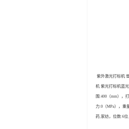
紫外激光打标机 
机 紫光打标机蓝光冷
围:400（mm）
力:0（MPa），重
药,家纺，位数:6