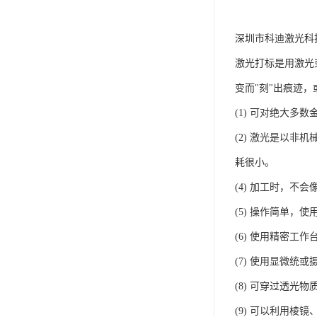
深圳市科迪激光科
激光打标是用激光
变而"刻"出痕迹
(1) 可对绝大多
(2) 激光是以非
耗很小。
(4) 加工时，
(5) 操作简单
(6) 使用精密工
(7) 使用显微统
(8) 可穿过透光
(9) 可以利用棱