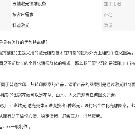
五轴激光镭雕设备
加工用途
按客户需求
产地
科迪激光
数量
是具有怎样的优势特点呢？
呢?镭雕加工是采用的激光雕刻技术在特制的鼠标外壳上雕刻个性化图案，
满足不断增长的个性化消费群体的需求。那么我们要学习的是镭雕加工的
--不同于普通丝印、热转印图案的产品，镭雕产品的图案则是通过激光雕刻
纹--雕刻的图案花纹可以是花草、山水、人文景观等任何图文元素。
背景灯--七彩炫光,透光壳体渐进变换出7种彩光，映衬出个性化光雕图案
从而有助于愉悦心情、稳定情绪、舒缓压力、消除疲劳。
运，非一般制作.。