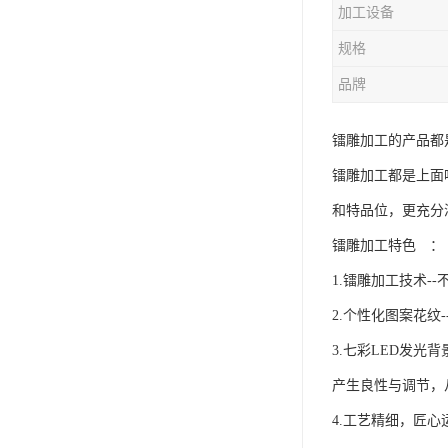
加工设备
规格
品牌
镭雕加工的产品都
镭雕加工都是上面
和特品位，更充分
镭雕加工特色 ：
1.镭雕加工技术
2.个性化图案花
3.七彩LED发光
产生良性与调节，
4.工艺精细，匠心