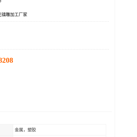
市
光镭雕加工厂家
8208
金属，塑胶