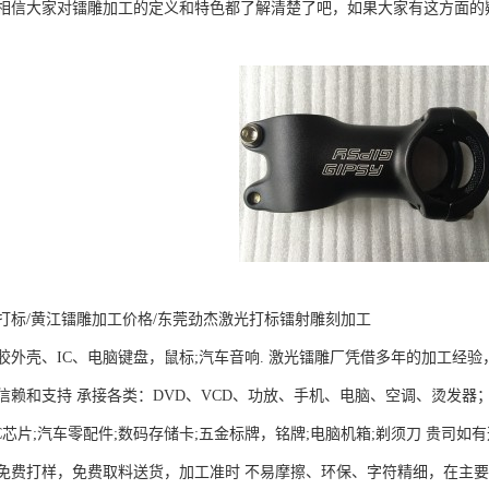
相信大家对镭雕加工的定义和特色都了解清楚了吧，如果大家有这方面的
打标/黄江镭雕加工价格/东莞劲杰激光打标镭射雕刻加工
外壳、IC、电脑键盘，鼠标;汽车音响. 激光镭雕厂凭借多年的加工经验，
信赖和支持 承接各类：DVD、VCD、功放、手机、电脑、空调、烫发器
4;IC芯片;汽车零配件;数码存储卡;五金标牌，铭牌;电脑机箱;剃须刀 贵
免费打样，免费取料送货，加工准时 不易摩擦、环保、字符精细，在主