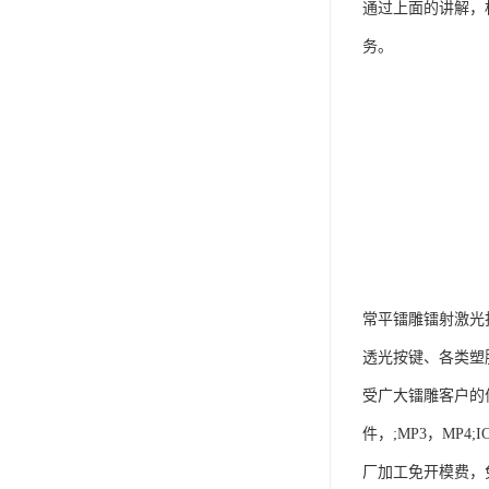
通过上面的讲解，
务。
常平镭雕镭射激光
透光按键、各类塑胶
受广大镭雕客户的
件，;MP3，MP
厂加工免开模费，