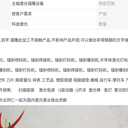
五轴激光镭雕设备
用途范围
按客户需求
产地
科迪激光
数量
射,刻字,镭雕此加工不接触产品,不影响产品外观,可以做出非常精细的文
机，镭射喷码机，镭射焊接机，镭射打码机，镭射雕刻机,半导体激光打
雕刻机，镭射打标机，镭射喷码机，镭射焊接机，镭射打码机，镭射雕刻
配件.刀片.精密量仪.钟表.工艺品. 塑胶按键.电脑键盘.器械.自行车.摩
件销售： 扫描振镜 激光电源 Q驱动器 Q开关 激光棒 氪灯 聚光腔
光业同仁一起为国内激光事业做出贡献