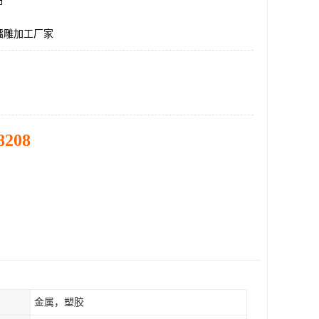
市
镭雕加工厂家
8208
金属，塑胶