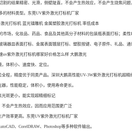
切割的结果精密、光滑，侧壁陡直，不会产生热效应，不会产生烧焦问题，很
多的材料类型。东莞UV紫外激光打标机厂家
外激光打标机 蓝光镭雕机 金属塑胶激光打标机 率低成本
的市场，化妆品、药品、食品及其他高分子材料的包装瓶表面打标；柔性P
玻璃器皿表面打标、金属表面镀层打标、塑胶按键、电子原件、礼品、通
速uv紫外激光打标机哪家好价格怎么样 大鹏激光
镜，体积小、速度快、定位。
定位全程，精度优于同类产品。深圳大鹏高性能UV-3W紫外激光打标机超
光器，性能稳定，体积小，使用寿命更长。
焦光斑更小，能实现超精细标记
，不会产生热效应，因而应用范围更广泛
生产效率更高。东莞UV紫外激光打标机厂家
oCAD、CorelDRAW、Photoshop等多种软件输出。