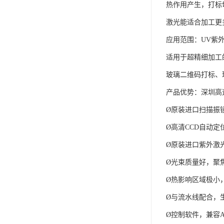
热作用产生，打标
激光能适合加工更
应用范围：UV紫
适用于超精细加工
玻璃二维码打标、
产品优势：深圳高
Ø原装进口扫描振
Ø高清CCD自动
Ø原装进口紫外激
Ø光束质量好，聚
Ø热影响区域极小
Ø与流水线配合，
Ø控制软件，兼容Aut