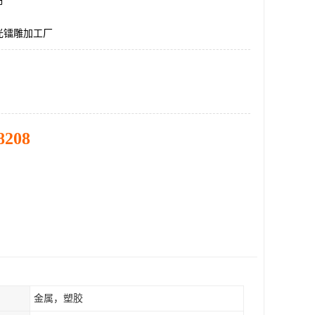
市
光镭雕加工厂
8208
金属，塑胶