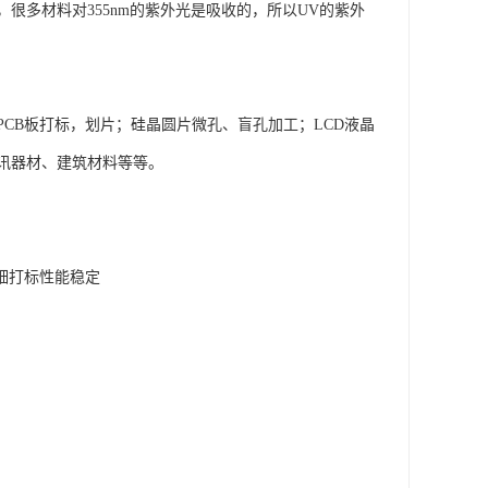
多材料对355nm的紫外光是吸收的，所以UV的紫外
CB板打标，划片；硅晶圆片微孔、盲孔加工；LCD液晶
讯器材、建筑材料等等。
精细打标性能稳定