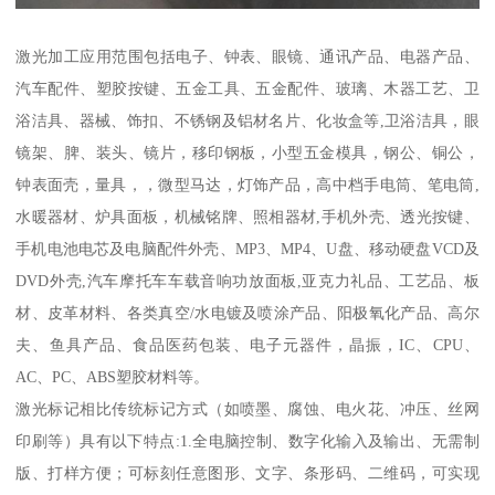
激光加工应用范围包括电子、钟表、眼镜、通讯产品、电器产品、
汽车配件、塑胶按键、五金工具、五金配件、玻璃、木器工艺、卫
浴洁具、器械、饰扣、不锈钢及铝材名片、化妆盒等,卫浴洁具，眼
镜架、脾、装头、镜片，移印钢板，小型五金模具，钢公、铜公，
钟表面壳，量具，，微型马达，灯饰产品，高中档手电筒、笔电筒,
水暖器材、炉具面板，机械铭牌、照相器材,手机外壳、透光按键、
手机电池电芯及电脑配件外壳、MP3、MP4、U盘、移动硬盘VCD及
DVD外壳,汽车摩托车车载音响功放面板,亚克力礼品、工艺品、板
材、皮革材料、各类真空/水电镀及喷涂产品、阳极氧化产品、高尔
夫、鱼具产品、食品医药包装、电子元器件，晶振，IC、CPU、
AC、PC、ABS塑胶材料等。
激光标记相比传统标记方式（如喷墨、腐蚀、电火花、冲压、丝网
印刷等）具有以下特点:1.全电脑控制、数字化输入及输出、无需制
版、打样方便；可标刻任意图形、文字、条形码、二维码，可实现