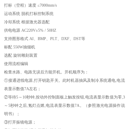
打标（空程）速度 ≤7000mm/s
运动系统 脱机打标控制系统
冷却系统 根据激光器选配
供电电源 AC220V±5% / 50HZ
支持图形格式 AI、BMP、PLT、DXF、DST等
标配 550W抽烟机
选配 旋转雕刻装置
使用流程编辑
检查水路、电路无误后方能开机。开机顺序为：
①接通进线电源,打开钥匙开关。此时机器抽风及制冷系统通电,电流
表显示数值7A左右；
②等待5～10秒钟,按动外控制面板上触发按钮,电流表显示数值为零,3
～5秒钟之后,氪灯点燃,电流表显示数值7A。（参照激光电源操作说
明书）；
③打开振镜电源；