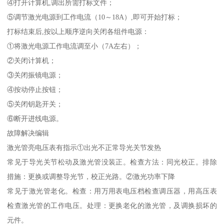
④打开计算机,调出所需打标文件；
⑤调节激光电源到工作电流（10～18A）,即可开始打标；
打标结束后,按以上顺序逆向关闭各组件电源：
①将激光电源工作电流调至小（7A左右）；
②关闭计算机；
③关闭振镜电源；
④按动停止按钮；
⑤关闭钥匙开关；
⑥断开进线电源。
故障解决编辑
激光管亮电压表有指示①出光不正常导光关节发热
常见于导光关节松动及激光管没装正。检查方法：同光校正。排除
措施：更换或调整导光节，校正光路。②激光功率下降
常见于激光管老化。检查：用万用表电压档检查调压器，用高压表
检查激光管的工作电压。处理：更换老化的激光管，及调换损坏的
元件。