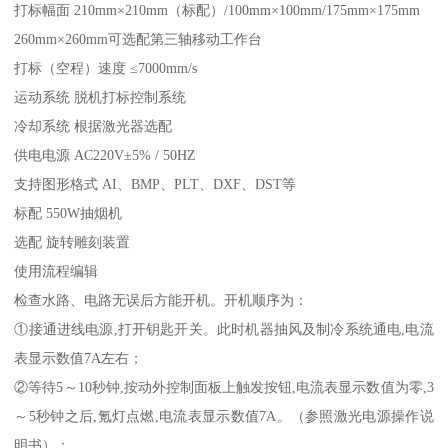
打标幅面 210mm×210mm（标配）/100mm×100mm/175mm×175mm
260mm×260mm可选配第三轴移动工作台
打标（空程）速度 ≤7000mm/s
运动系统 脱机打标控制系统
冷却系统 根据激光器选配
供电电源 AC220V±5% / 50HZ
支持图形格式 AI、BMP、PLT、DXF、DST等
标配 550W抽烟机
选配 旋转雕刻装置
使用流程编辑
检查水路、电路无误后方能开机。开机顺序为：
①接通进线电源,打开钥匙开关。此时机器抽风及制冷系统通电,电流
表显示数值7A左右；
②等待5～10秒钟,按动外控制面板上触发按钮,电流表显示数值为零,3
～5秒钟之后,氪灯点燃,电流表显示数值7A。（参照激光电源操作说
明书）；