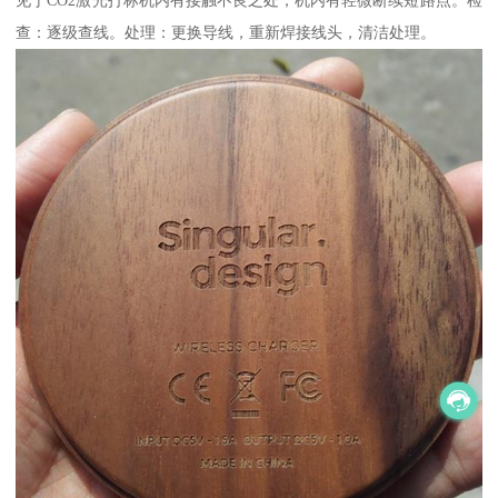
见于CO2激光打标机内有接触不良之处，机内有轻微断续短路点。检
查：逐级查线。处理：更换导线，重新焊接线头，清洁处理。