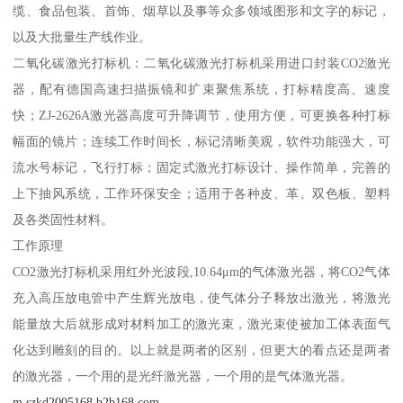
缆、食品包装、首饰、烟草以及事等众多领域图形和文字的标记，
以及大批量生产线作业。
二氧化碳激光打标机：二氧化碳激光打标机采用进口封装CO2激光
器，配有德国高速扫描振镜和扩束聚焦系统，打标精度高、速度
快；ZJ-2626A激光器高度可升降调节，使用方便，可更换各种打标
幅面的镜片；连续工作时间长，标记清晰美观，软件功能强大，可
流水号标记，飞行打标；固定式激光打标设计、操作简单，完善的
上下抽风系统，工作环保安全；适用于各种皮、革、双色板、塑料
及各类固性材料。
工作原理
CO2激光打标机采用红外光波段,10.64μm的气体激光器，将CO2气体
充入高压放电管中产生辉光放电，使气体分子释放出激光，将激光
能量放大后就形成对材料加工的激光束，激光束使被加工体表面气
化达到雕刻的目的。以上就是两者的区别，但更大的看点还是两者
的激光器，一个用的是光纤激光器，一个用的是气体激光器。
m.szkd2005168.b2b168.com