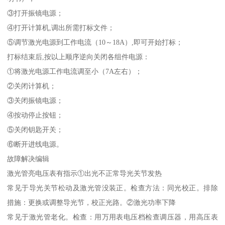
③打开振镜电源；
④打开计算机,调出所需打标文件；
⑤调节激光电源到工作电流（10～18A）,即可开始打标；
打标结束后,按以上顺序逆向关闭各组件电源：
①将激光电源工作电流调至小（7A左右）；
②关闭计算机；
③关闭振镜电源；
④按动停止按钮；
⑤关闭钥匙开关；
⑥断开进线电源。
故障解决编辑
激光管亮电压表有指示①出光不正常导光关节发热
常见于导光关节松动及激光管没装正。检查方法：同光校正。排除
措施：更换或调整导光节，校正光路。②激光功率下降
常见于激光管老化。检查：用万用表电压档检查调压器，用高压表