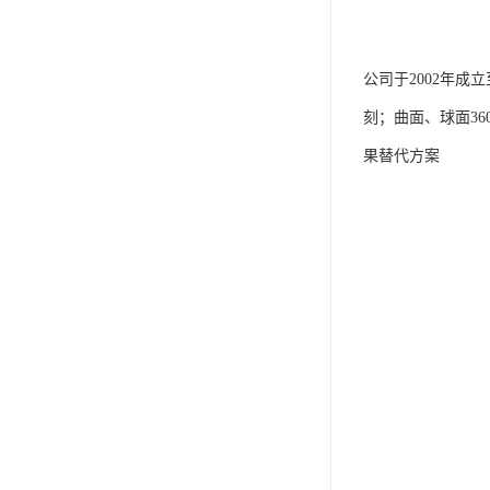
公司于2002年
刻；曲面、球面3
果替代方案