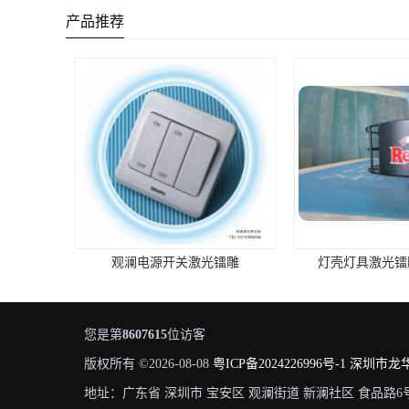
产品推荐
观澜电源开关激光镭雕
灯壳灯具激光镭雕打
您是第
8607615
位访客
版权所有 ©2026-08-08
粤ICP备2024226996号-1
深圳市龙
地址：广东省 深圳市 宝安区 观澜街道 新澜社区 食品路6