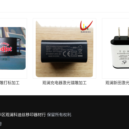
标加工
观澜充电器激光镭雕加工
观澜新田激光打
华区观澜科迪丝移印器材行
保留所有权利.
号