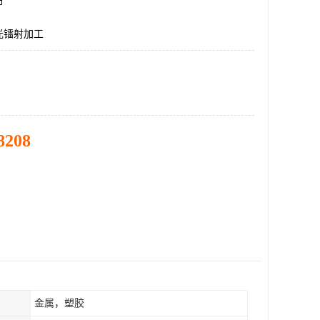
市
光镭射加工
8208
金属，塑胶