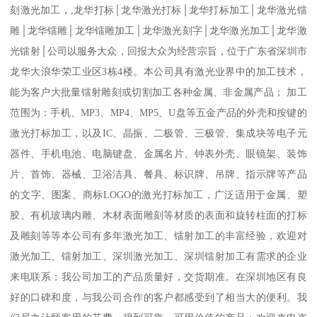
刻激光加工，,龙华打标│龙华激光打标│龙华打标加工│龙华激光镭
雕│龙华镭雕│龙华镭雕加工│龙华激光刻字│龙华激光加工│龙华激
光镭射│公司以服务大众，回报大众为经营宗旨，位于广东省深圳市
龙华大浪华荣工业区3栋4楼。本公司具有激光业界中的加工技术，
能为客户大批量镭射雕刻或切割加工各种金属、非金属产品； 加工
范围为：手机、MP3、MP4、MP5、U盘等五金产品的外壳和按键的
激光打标加工，以及IC、晶振、二极管、三极管、集成块等电子元
器件、手机电池、电脑键盘、金属名片、钟表外壳、眼镜架、装饰
片、首饰、器械、卫浴洁具、餐具、标识牌、吊牌、指示牌等产品
的文字、图案、商标LOGO的激光打标加工，广泛适用于金属、塑
胶、有机玻璃内雕、木材表面雕刻等材质的表面和旋转柱面的打标
及雕刻等等本公司有多年激光加工、镭射加工的丰富经验，欢迎对
激光加工、镭射加工、深圳激光加工、深圳镭射加工有需求的企业
来电联系；我公司加工的产品质量好，交货期准。在深圳地区有良
好的口碑和度，与我公司合作的客户都感受到了相当大的便利。我