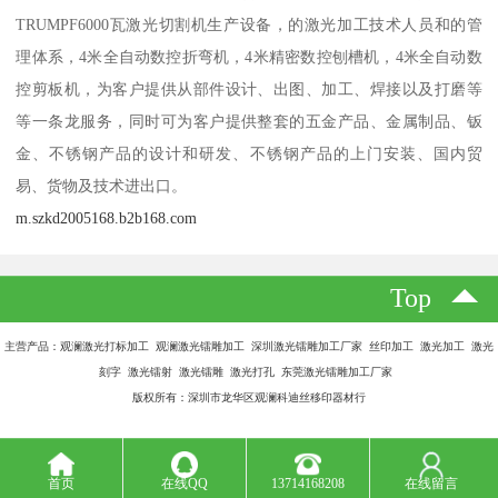
TRUMPF6000瓦激光切割机生产设备，的激光加工技术人员和的管
理体系，4米全自动数控折弯机，4米精密数控刨槽机，4米全自动数
控剪板机，为客户提供从部件设计、出图、加工、焊接以及打磨等
等一条龙服务，同时可为客户提供整套的五金产品、金属制品、钣
金、不锈钢产品的设计和研发、不锈钢产品的上门安装、国内贸
易、货物及技术进出口。
m.szkd2005168.b2b168.com
Top
主营产品：观澜激光打标加工 观澜激光镭雕加工 深圳激光镭雕加工厂家 丝印加工 激光加工 激光
刻字 激光镭射 激光镭雕 激光打孔 东莞激光镭雕加工厂家
版权所有：深圳市龙华区观澜科迪丝移印器材行
首页
在线QQ
13714168208
在线留言