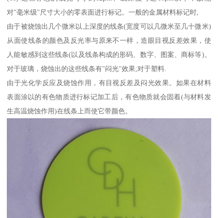
对"毫米级"尺寸大小的零表面进行标记。一般的金属材料标记时,
由于被烧蚀出几个微米以上深度的线条(宽度可以几微米至几十微米)
从面使线条的颜色及反光率与原来不一样，造眼目视反差效果，使
人能敏感到这些线条(以及线条构成的形码、数字、图案、商标等)。
对于玻璃，烧蚀出的这些线条有"闷光"效果;对于塑料.
由于光化学反应及烧蚀作用，有目视反差及闷光效果。如果在材料
表面涂以的有色物质进行标记加工后，有色物质就会固着(与材料发
生高温烧蚀作用)在线条上而使它带颜色。