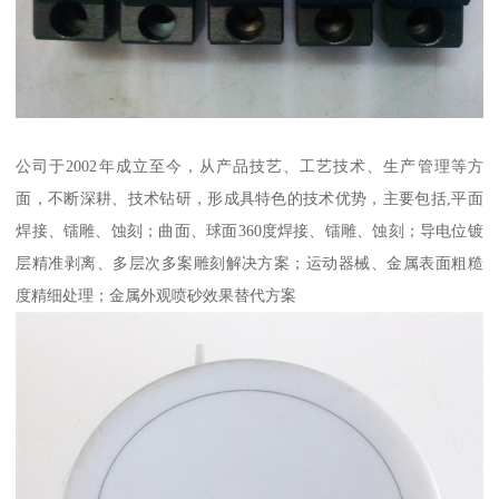
公司于2002年成立至今，从产品技艺、工艺技术、生产管理等方
面，不断深耕、技术钻研，形成具特色的技术优势，主要包括,平面
焊接、镭雕、蚀刻；曲面、球面360度焊接、镭雕、蚀刻；导电位镀
层精准剥离、多层次多案雕刻解决方案；运动器械、金属表面粗糙
度精细处理；金属外观喷砂效果替代方案