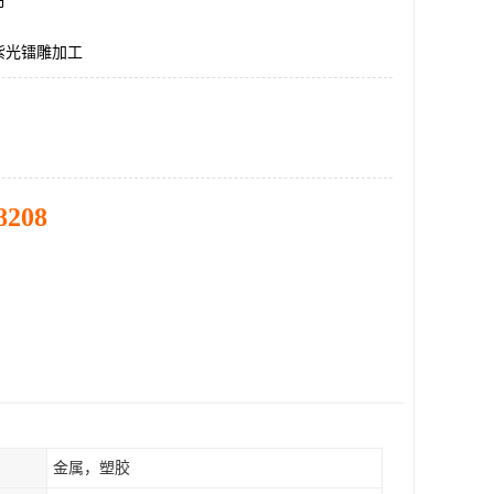
市
紫光镭雕加工
8208
金属，塑胶