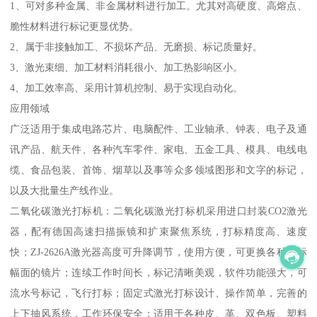
1、可对多种金属、非金属材料进行加工。尤其对高硬度、高熔点、
脆性材料进行标记更显优势。
2、属于非接触加工、不损坏产品、无磨损、标记质量好。
3、激光束细、加工材料消耗很小、加工热影响区小。
4、加工效率高、采用计算机控制、易于实现自动化。
应用领域
广泛适用于集成电路芯片、电脑配件、工业轴承、钟表、电子及通
讯产品、航天件、各种汽车零件、家电、五金工具、模具、电线电
缆、食品包装、首饰、烟草以及事等众多领域图形和文字的标记，
以及大批量生产线作业。
二氧化碳激光打标机：二氧化碳激光打标机采用进口封装CO2激光
器，配有德国高速扫描振镜和扩束聚焦系统，打标精度高、速度
快；ZJ-2626A激光器高度可升降调节，使用方便，可更换各种打标
幅面的镜片；连续工作时间长，标记清晰美观，软件功能强大，可
流水号标记，飞行打标；固定式激光打标设计、操作简单，完善的
上下抽风系统，工作环保安全；适用于各种皮、革、双色板、塑料