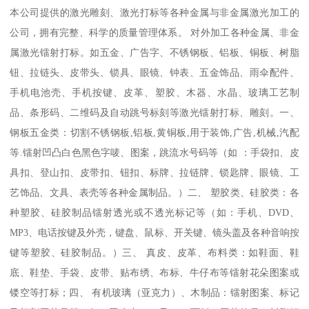
本公司提供的激光雕刻、激光打标等各种金属与非金属激光加工的
公司，拥有完整、科学的质量管理体系。 对外加工各种金属、非金
属激光镭射打标。如五金、广告字、不锈钢板、铝板、铜板、树脂
钮、拉链头、皮带头、锁具、眼镜、钟表、五金饰品、雨伞配件、
手机电池壳、手机按键、皮革、塑胶、木器、水晶、玻璃工艺制
品、条形码、二维码及自动跳号标刻等激光镭射打标、雕刻。一、
钢板五金类：切割不锈钢板,铝板,黄铜板,用于装饰,广告,机械,汽配
等.镭射凹凸白色黑色字唛、图案，跳流水号码等（如 ：手袋扣、皮
具扣、登山扣、皮带扣、钮扣、标牌、拉链牌、锁匙牌、眼镜、工
艺饰品、文具、表壳等各种金属制品。）二、 塑胶类、硅胶类：各
种塑胶、硅胶制品镭射透光或不透光标记等（如：手机、DVD、
MP3、电话按键及外壳，键盘、鼠标、开关键、镜头盖及各种音响按
键等塑胶、硅胶制品。）三、 真皮、皮革、布料类：如鞋面、鞋
底、鞋垫、手袋、皮带、贴布绣、布标、牛仔布等镭射花朵图案或
镂空等打标；四、 有机玻璃（亚克力）、木制品：镭射图案、标记