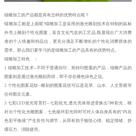
镭雕加工的产品都是具有怎样的优势特点呢？
镭雕加工都是上面呢?镭雕加工是采用的激光雕刻技术在特制的鼠标
外壳上雕刻个性化图案，富含文化气息的工艺品;既显现出广大消费
者的个人情趣和特品位，更充分满足不断增长的个性化消费群体的
需求。那么我们要学习的是镭雕加工的产品具有的优势特点。
镭雕加工特色 ：
1.镭雕加工技术--不同于普通丝印、热转印图案的产品，镭雕产品的
图案则是通过激光雕刻而得，即不存在褪色掉色之说。
2.个性化图案花纹--雕刻的图案花纹可以是花草、山水、人文景观等
任何图文元素。
3.七彩LED发光背景灯--七彩炫光,透光壳体渐进变换出7种彩光，映
衬出个性化光雕图案，七色循环彩光同时可对人体自身具有的“内在
色彩平衡感”产生良性与调节，从而有助于愉悦心情、稳定情绪、舒
缓压力、消除疲劳。