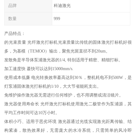
品牌
科迪激光
数量
999
产品特点：
的光束质量 光纤激光打标机光束质量比传统的固体激光打标机好很
多，为基模（TEMOO）输出，聚焦光斑直径不到20um。
发散角是半导体泵浦激光器的1/4, 特别适用于精密、精细打标。
加工速度快 蕞快可以达到15000mm/s.
使用成本低廉 电光转换效率蕞高达到30％，整机耗电不到500W，是
灯泵浦固体激光打标机的1/10，大大节省能耗支出。
免维护操作激光器无需进行任何维护，也不用调整或清洁镜片。
激光器使用寿命长 光纤激光打标机使用激光二极管作为泵浦源，其
平均工作时间可达10万小时。
体积小巧、适用于恶劣环境 激光器通过光缆实现激光距离传输、结
构紧凑，散热效果好，无需庞大的水冷系统，只需简单的风冷即