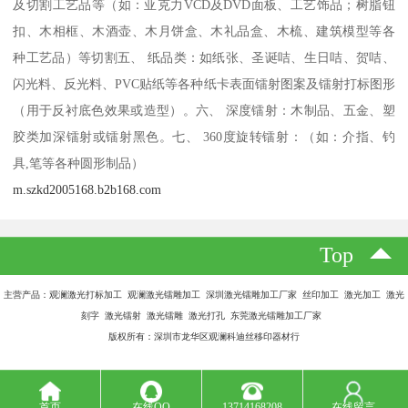
及切割工艺品等（如：亚克力VCD及DVD面板、工艺饰品；树脂钮
扣、木相框、木酒壶、木月饼盒、木礼品盒、木梳、建筑模型等各
种工艺品）等切割五、 纸品类：如纸张、圣诞咭、生日咭、贺咭、
闪光料、反光料、PVC贴纸等各种纸卡表面镭射图案及镭射打标图形
（用于反衬底色效果或造型）。六、 深度镭射：木制品、五金、塑
胶类加深镭射或镭射黑色。七、 360度旋转镭射：（如：介指、钓
具,笔等各种圆形制品）
m.szkd2005168.b2b168.com
Top
主营产品：观澜激光打标加工 观澜激光镭雕加工 深圳激光镭雕加工厂家 丝印加工 激光加工 激光
刻字 激光镭射 激光镭雕 激光打孔 东莞激光镭雕加工厂家
版权所有：深圳市龙华区观澜科迪丝移印器材行
首页
在线QQ
13714168208
在线留言