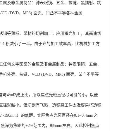
金属及非金属制品：钟表眼镜、五金、拉链、黑镭射、跳
(DVD、MP3) 面壳、凹凸不平等各种金属.
锈钢等薄板、带材的切割加工，应用激光加工，其高速切
加工面积减小了一半。由于它的加工效率高，比机械加工方
工任何文字图案的金属及非金属制品：钟表眼镜、五金、
壳、按键、VCD (DVD、MP3) 面壳、凹凸不平等
度与4/πd2成正比，所以焦点光斑直径尽可能的小，以便
直径就越小。但切割有飞溅，透镜离工件太近容易将透镜
190mm）的焦距。实际焦点光斑直径在0.1~0.4mm之
焦深为焦距的+2%范围内，即5mm左右。因此控制焦点