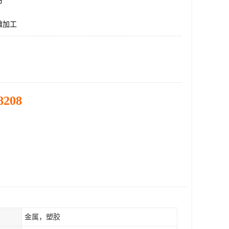
市
雕加工
8208
金属，塑胶