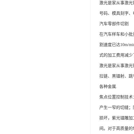
激光是家从事激光
号码、模具刻字、电
汽车零部件切割
在汽车样车和小批
割速度已达10m
式的加工费用减少了
激光是家从事激光
拉链、黑镭射、跳号
各种金属.
焦点位置控制技术：
产生一窄的切缝；
损坏，紫光镭雕加工
间。对于高质量的