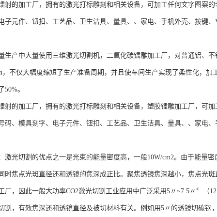
镭射的加工厂，拥有的激光打标雕刻和相关设备，可加工任何文字图案的
子元件、钮扣、工艺品、卫生洁具、量具、、家电、手机外壳、按键、VCD 
量生产中大量使用三维激光切割机，二氧化碳镭雕加工厂，对普通铝、不
/min，不仅大幅度缩短了生产准备周期，并且使车间生产实现了柔性化，
50%。
镭射的加工厂，拥有的激光打标雕刻和相关设备，塑胶镭雕加工厂，可加
码、模具刻字、电子元件、钮扣、工艺品、卫生洁具、量具、、家电、手机外
激光切割的优点之一是光束的能量密度高，一般10W/cm2。由于能量密
同时焦点光斑直径还和透镜的焦深成正比。聚焦透镜焦深越小，焦点光斑
厂，因此一般大功率CO2激光切割工业应用中广泛采用5〃~7.5〃〞（127~
切割，有效焦深还和透镜直径及被切材料有关。例如用5〃的透镜切碳钢，