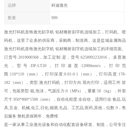
品牌
科迪激光
数量
999
激光打码机首饰激光刻字机 铝材雕射刻字机连续加工，打码机、喷
码机，这里了众多的供应商，采购商，制造商。这是盐城金属饰品
激光打码机首饰激光刻字机 铝材雕射刻字机连续加工的详细页面。
订货号:2019000368，加工定制:是，货号:6258992232016，:多普激
光，型号:DP-LT20，打印速度:12000mm/s，打印范
围:110*110（mm），打印深度:0.01-0.1（mm），打印高度:178-
182（mm），类型:激光打码机，打印方向:双向打印，适用工件:皆
可，包装类型:箱,泡沫，气源压力:0（MPa），重量:50（kg），外形
尺寸:850*800*1500（mm），自动化程度:全自动，适用行业:食品,玩
具,五金、机械,化工,日化,烟酒,礼品、工艺品,医药,其他，位数:9，售
后服务:整机质保两年，免费维
是一家从事工业激光设备和自动化配套设备研发、制造，公司专注