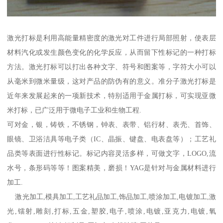
激光打标是利用高能量精密度的激光对工件进行局部照射，使表层
材料汽化或发生颜色变化的化学反应，从而留下性标记的一种打标
方法。激光打标可以打出各种文字、符号和图案等，字符大小可以
从毫米到微米量级，这对产品的防伪有的意义。准分子激光打标是
近年来发展起来的一项新技术，特别适用于金属打标，可实现亚微
米打标，已广泛用于微电子工业和生物工程.
可对金，银，铸铁，不锈钢，钟表、表带、铝行材、表壳、首饰、
眼镜、卫浴洁具等电子类（IC、晶振、键盘、电表盘等）；工艺礼
品类等表面进行性标记。标记内容灵活多样，可做文字，LOGO,流
水号，条形码等等！图案精美，磨损！YAG是针对与金属材料进行
加工.
激光加工,模具加工,工艺礼品加工,饰品加工,喷涂加工,电镀加工,激
光,镭射,雕刻,打标,五金,塑胶,电子,喷涂,电镀,亚克力,电镀,氧