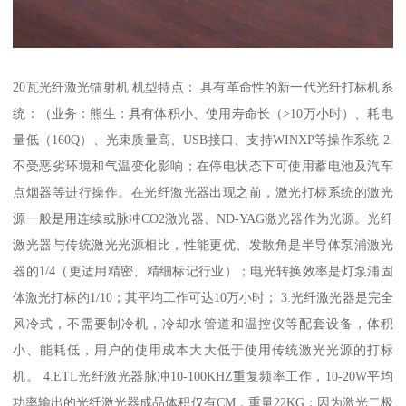
20瓦光纤激光镭射机 机型特点： 具有革命性的新一代光纤打标机系
统：（业务：熊生：具有体积小、使用寿命长（>10万小时）、耗电
量低（160Q）、光束质量高、USB接口、支持WINXP等操作系统 2.
不受恶劣环境和气温变化影响；在停电状态下可使用蓄电池及汽车
点烟器等进行操作。在光纤激光器出现之前，激光打标系统的激光
源一般是用连续或脉冲CO2激光器、ND-YAG激光器作为光源。光纤
激光器与传统激光光源相比，性能更优、发散角是半导体泵浦激光
器的1/4（更适用精密、精细标记行业）；电光转换效率是灯泵浦固
体激光打标的1/10；其平均工作可达10万小时； 3.光纤激光器是完全
风冷式，不需要制冷机，冷却水管道和温控仪等配套设备，体积
小、能耗低，用户的使用成本大大低于使用传统激光光源的打标
机。 4.ETL光纤激光器脉冲10-100KHZ重复频率工作，10-20W平均
功率输出的光纤激光器成品体积仅有CM，重量22KG；因为激光二极