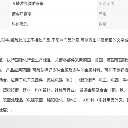
五轴激光镭雕设备
用途范围
按客户需求
产地
科迪激光
数量
射,刻字,镭雕此加工不接触产品,不影响产品外观,可以做出非常精细的文
艺，执行国际化行业生产标准，关键零部件采用德国、美国、英国等国际
内。 产品应用范围: 可雕刻标记多种金属及多种非金属材料。可在不锈
场合。应用于电子元器件、集成电路（IC）、标识标牌、电工、电器、
、塑胶按键、建材、PVC管材、器械等行业。 普通金属及合金（铜、铁
，表面处理品（电镀表面、铝阳极化、磷化），ABS料（电器用品外壳
缘层）。