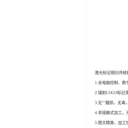
激光标记相比传统
1.全电脑控制、
2.镭射LOGO标
3.无“”磨损，无
4.非接触式加工
5.图文精美、加