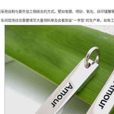
般采用自制与委外加工相结合的方式。譬如电镀、喷砂、氧化、丝印镭雕
，车间现场往往需要填写大量领料单及会看到呈"一字型"的生产单，如有