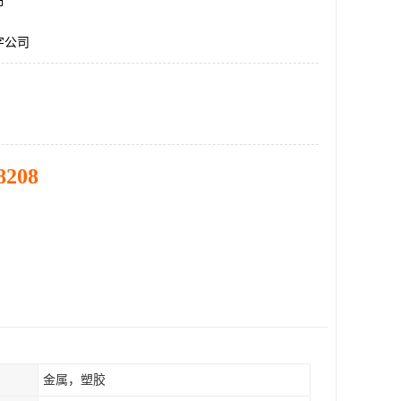
市
字公司
8208
金属，塑胶