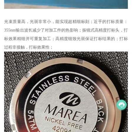
光束质量高，光斑非常小，能实现超精细标刻；近乎的打标质量：
355nm输出波长减少了对加工件的热影响；振镜式高精度打标头，打
标效果精细并可重复加工；高精度细致光斑保证打标结果的；打标
过程非接触，打标效果性；