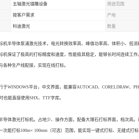
五轴激光镭雕设备
用途范围
按客户需求
产地
科迪激光
数量
标机半导体泵浦激光技术，电光转换效率高、峰值功率高、体积小、低消
标机保证了极高的打标精度和速度，性能极其稳定，能够长时间连续工作
与各种生产线配接，实现在线打标。
于WINDOWS平台，中文界面，能兼容AUTOCAD、CORELDRAW、PH
同时也能直接使用SHX、TTF字库。
半导体激光打标机。占地少、操作方面，配备大理石打标界面，档次高。
次能打标100m× 100mm（可选）范围，能实现一键式打标、无缝式打