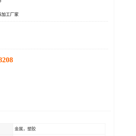
市
标加工厂家
8208
金属，塑胶