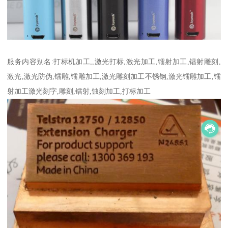
服务内容别名:打标机加工,,激光打标,激光加工,镭射加工,镭射雕刻,
激光,激光防伪,镭雕,镭雕加工,激光雕刻加工不锈钢,激光镭雕加工,镭
射加工激光刻字,雕刻,镭射,蚀刻加工,打标加工