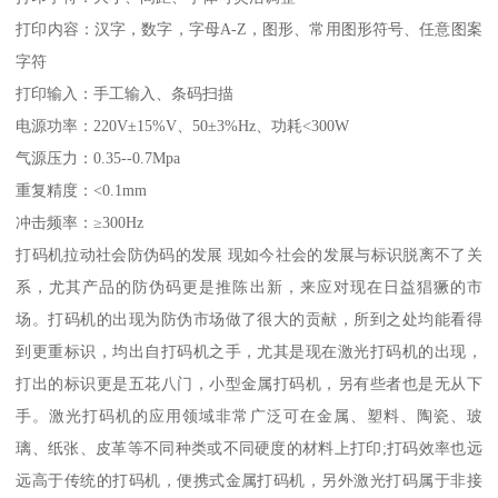
打印内容：汉字，数字，字母A-Z，图形、常用图形符号、任意图案
字符
打印输入：手工输入、条码扫描
电源功率：220V±15%V、50±3%Hz、功耗<300W
气源压力：0.35--0.7Mpa
重复精度：<0.1mm
冲击频率：≥300Hz
打码机拉动社会防伪码的发展 现如今社会的发展与标识脱离不了关
系，尤其产品的防伪码更是推陈出新，来应对现在日益猖獗的市
场。打码机的出现为防伪市场做了很大的贡献，所到之处均能看得
到更重标识，均出自打码机之手，尤其是现在激光打码机的出现，
打出的标识更是五花八门，小型金属打码机，另有些者也是无从下
手。激光打码机的应用领域非常广泛可在金属、塑料、陶瓷、玻
璃、纸张、皮革等不同种类或不同硬度的材料上打印;打码效率也远
远高于传统的打码机，便携式金属打码机，另外激光打码属于非接