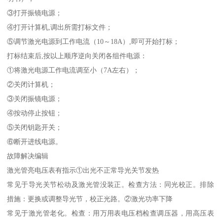
③打开振镜电源；
④打开计算机,调出所需打标文件；
⑤调节激光电源到工作电流（10～18A）,即可开始打标；
打标结束后,按以上顺序逆向关闭各组件电源：
①将激光电源工作电流调至小（7A左右）；
②关闭计算机；
③关闭振镜电源；
④按动停止按钮；
⑤关闭钥匙开关；
⑥断开进线电源。
故障解决编辑
激光管亮电压表有指示①出光不正常导光关节发热
常见于导光关节松动及激光管没装正。检查方法：同光校正。排除
措施：更换或调整导光节，校正光路。②激光功率下降
常见于激光管老化。检查：用万用表电压档检查调压器，用高压表