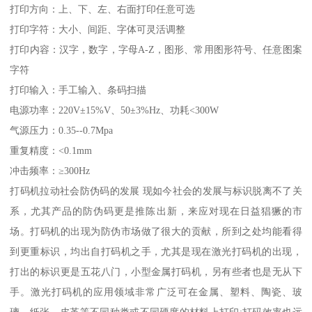
打印方向：上、下、左、右面打印任意可选
打印字符：大小、间距、字体可灵活调整
打印内容：汉字，数字，字母A-Z，图形、常用图形符号、任意图案
字符
打印输入：手工输入、条码扫描
电源功率：220V±15%V、50±3%Hz、功耗<300W
气源压力：0.35--0.7Mpa
重复精度：<0.1mm
冲击频率：≥300Hz
打码机拉动社会防伪码的发展 现如今社会的发展与标识脱离不了关
系，尤其产品的防伪码更是推陈出新，来应对现在日益猖獗的市
场。打码机的出现为防伪市场做了很大的贡献，所到之处均能看得
到更重标识，均出自打码机之手，尤其是现在激光打码机的出现，
打出的标识更是五花八门，小型金属打码机，另有些者也是无从下
手。激光打码机的应用领域非常广泛可在金属、塑料、陶瓷、玻