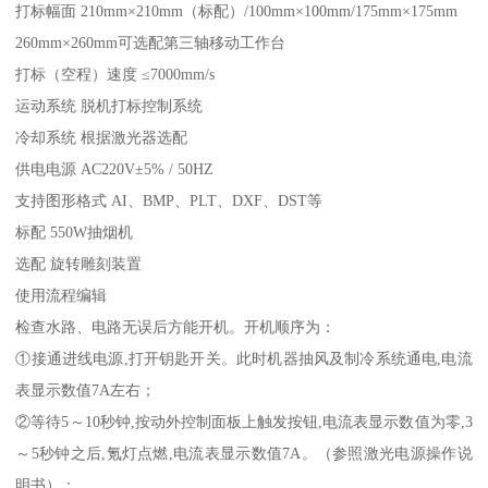
打标幅面 210mm×210mm（标配）/100mm×100mm/175mm×175mm
260mm×260mm可选配第三轴移动工作台
打标（空程）速度 ≤7000mm/s
运动系统 脱机打标控制系统
冷却系统 根据激光器选配
供电电源 AC220V±5% / 50HZ
支持图形格式 AI、BMP、PLT、DXF、DST等
标配 550W抽烟机
选配 旋转雕刻装置
使用流程编辑
检查水路、电路无误后方能开机。开机顺序为：
①接通进线电源,打开钥匙开关。此时机器抽风及制冷系统通电,电流
表显示数值7A左右；
②等待5～10秒钟,按动外控制面板上触发按钮,电流表显示数值为零,3
～5秒钟之后,氪灯点燃,电流表显示数值7A。（参照激光电源操作说
明书）；