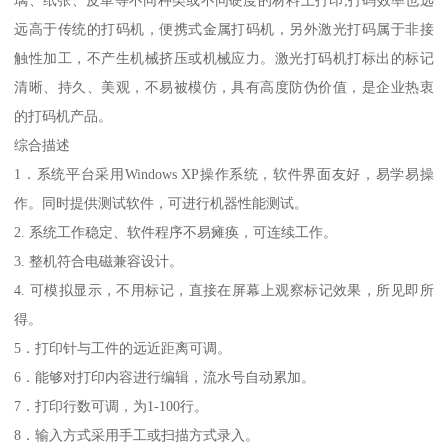
璃、纸张、皮革等不同种类或不同硬度的材料上打印;打码效率也远
远高于传统的打码机，便携式金属打码机，另外激光打码属于非接
触性加工，不产生机械挤压或机械应力。激光打码机打标出的标记
清晰、持久、美观，不易被模仿，具有高度防伪价值，是企业热衷
的打码机产品。
综合描述
1．系统平台采用Windows XP操作系统，软件界面友好，易学易操
作。同时提供测试软件，可进行机器性能测试。
2. 系统工作稳定、软件程序不易瘫痪，可连续工作。
3. 整机符合电磁兼容设计。
4. 可模拟显示，不用标记，直接在屏幕上观察标记效果，所见即所
得。
5．打印针与工件的远近距离可调。
6．能够对打印内容进行编辑，流水号自动累加。
7．打印行数可调，为1-100行。
8．输入方式采用手工或扫描方式录入。