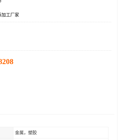
市
标加工厂家
8208
金属，塑胶