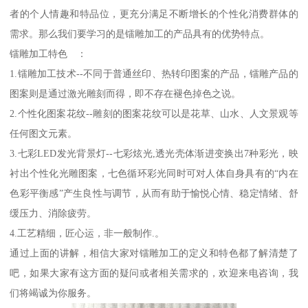
者的个人情趣和特品位，更充分满足不断增长的个性化消费群体的
需求。那么我们要学习的是镭雕加工的产品具有的优势特点。
镭雕加工特色 ：
1.镭雕加工技术--不同于普通丝印、热转印图案的产品，镭雕产品的
图案则是通过激光雕刻而得，即不存在褪色掉色之说。
2.个性化图案花纹--雕刻的图案花纹可以是花草、山水、人文景观等
任何图文元素。
3.七彩LED发光背景灯--七彩炫光,透光壳体渐进变换出7种彩光，映
衬出个性化光雕图案，七色循环彩光同时可对人体自身具有的“内在
色彩平衡感”产生良性与调节，从而有助于愉悦心情、稳定情绪、舒
缓压力、消除疲劳。
4.工艺精细，匠心运，非一般制作.。
通过上面的讲解，相信大家对镭雕加工的定义和特色都了解清楚了
吧，如果大家有这方面的疑问或者相关需求的，欢迎来电咨询，我
们将竭诚为你服务。