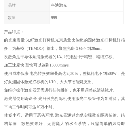
品牌
科迪激光
数量
999
产品特点：
的光束质量 光纤激光打标机光束质量比传统的固体激光打标机好很
多，为基模（TEMOO）输出，聚焦光斑直径不到20um。
发散角是半导体泵浦激光器的1/4, 特别适用于精密、精细打标。
加工速度快 蕞快可以达到15000mm/s.
使用成本低廉 电光转换效率蕞高达到30％，整机耗电不到500W，是
灯泵浦固体激光打标机的1/10，大大节省能耗支出。
免维护操作激光器无需进行任何维护，也不用调整或清洁镜片。
激光器使用寿命长 光纤激光打标机使用激光二极管作为泵浦源，其
平均工作时间可达10万小时。
体积小巧、适用于恶劣环境 激光器通过光缆实现激光距离传输、结
构紧凑，散热效果好，无需庞大的水冷系统，只需简单的风冷即