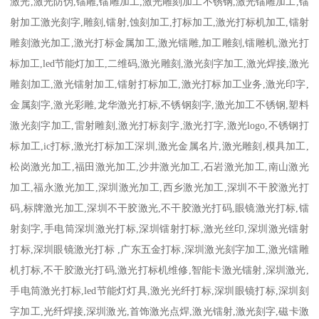
激光,激光防伪,镭雕,镭雕加工,激光雕刻加工不锈钢,激光镭雕加工,镭
射加工激光刻字,雕刻,镭射,蚀刻加工,打标加工,激光打标机加工,镭射
雕刻激光加工,激光打标金属加工,激光镭雕,加工雕刻,镭雕机,激光打
标加工,led节能灯加工,二维码,激光雕刻,激光刻字加工,激光焊接,激光
雕刻加工,激光镭射加工,镭射打标加工,激光打标加工业务,激光印字,
金属刻字,激光彩雕,龙华激光打标,不锈钢刻字,激光加工不锈钢,塑料
激光刻字加工,雷射雕刻,激光打标刻字,激光打字,激光logo,不锈钢打
标加工,ic打标,激光打标加工深圳,激光金属名片,激光雕刻,模具加工,
松岗激光加工,福田激光加工,沙井激光加工,石岩激光加工,南山激光
加工,福永激光加工,深圳激光加工,西乡激光加工,深圳不干胶激光打
码,标牌激光加工,深圳不干胶激光,不干胶激光打码,眼镜激光打标,镭
射刻字,手电筒深圳激光打标,深圳镭射打标,激光丝印,深圳激光镭射
打标,深圳眼镜激光打标 ,广东五金打标,深圳激光刻字加工,激光镭雕
机打标,不干胶激光打码,激光打标机维修,智能卡激光镭射,深圳激光,
手电筒激光打标,led节能灯灯具,激光光纤打标,深圳眼镜打标,深圳刻
字加工,光纤焊接,深圳激光,首饰激光点焊,激光镭射,激光刻字,磁卡激