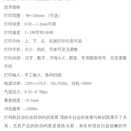
技术指标
打印范围： 90×140mm （可选）
打印深度：0.01—1.2mm可调
打印速度：1--180字符/分钟
打印方向：上、下、左、右面打印任意可选
打印字符：大小、间距、字体可灵活调整
打印内容：汉字，数字，字母A-Z，图形、常用图形符号、任意图案
字符
打印输入：手工输入、条码扫描
电源功率：220V±15%V、50±3%Hz、功耗<300W
气源压力：0.35--0.7Mpa
重复精度：<0.1mm
冲击频率：≥300Hz
打码机拉动社会防伪码的发展 现如今社会的发展与标识脱离不了关
系，尤其产品的防伪码更是推陈出新，来应对现在日益猖獗的市