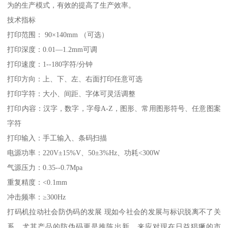
为的生产模式，有效的提高了生产效率。
技术指标
打印范围： 90×140mm （可选）
打印深度：0.01—1.2mm可调
打印速度：1--180字符/分钟
打印方向：上、下、左、右面打印任意可选
打印字符：大小、间距、字体可灵活调整
打印内容：汉字，数字，字母A-Z，图形、常用图形符号、任意图案
字符
打印输入：手工输入、条码扫描
电源功率：220V±15%V、50±3%Hz、功耗<300W
气源压力：0.35--0.7Mpa
重复精度：<0.1mm
冲击频率：≥300Hz
打码机拉动社会防伪码的发展 现如今社会的发展与标识脱离不了关
系，尤其产品的防伪码更是推陈出新，来应对现在日益猖獗的市