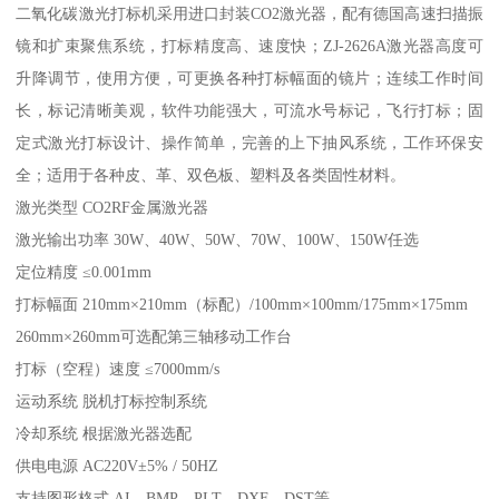
二氧化碳激光打标机采用进口封装CO2激光器，配有德国高速扫描振
镜和扩束聚焦系统，打标精度高、速度快；ZJ-2626A激光器高度可
升降调节，使用方便，可更换各种打标幅面的镜片；连续工作时间
长，标记清晰美观，软件功能强大，可流水号标记，飞行打标；固
定式激光打标设计、操作简单，完善的上下抽风系统，工作环保安
全；适用于各种皮、革、双色板、塑料及各类固性材料。
激光类型 CO2RF金属激光器
激光输出功率 30W、40W、50W、70W、100W、150W任选
定位精度 ≤0.001mm
打标幅面 210mm×210mm（标配）/100mm×100mm/175mm×175mm
260mm×260mm可选配第三轴移动工作台
打标（空程）速度 ≤7000mm/s
运动系统 脱机打标控制系统
冷却系统 根据激光器选配
供电电源 AC220V±5% / 50HZ
支持图形格式 AI、BMP、PLT、DXF、DST等