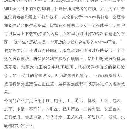
2013年这一数字将翻倍；StratasysCEO克伦普还透露，将推出单价
5000美元以下的3D打印机，拓展普通消费者的市场。并且为了让普
通消费者都能用上3D打印技术，克伦普表示Stratasys将打造一套硬件
和软件结合的生态系统，比如在互联网上设立一个在线平台，用户
可以从网上下载3D打印的内容，在家里就可以打印各种有意思的东
西，“这个生态系统会是一个开放的，就好像谷歌的Andriod平台。”
假如需要对工件进行喷砂雕刻，激光雕刻机也可以很快做出一个合
适的雕刻模板：将保护涂料直接涂在玻璃上，然后用激光雕刻机描
摹图案。如果您加工的是半球形玻璃，就必须选择较长的聚焦波
长，如2.5英寸的聚焦波长。因为聚焦波长越长，工作面积就越大。
接着将聚焦点定位在正位置，这样聚焦点都可以获得很好的雕刻效
果。
公司的产品广泛应用于IT、电子、工、通讯、机械、五金﹑包装、
皮革、眼镜﹑零部件、木制品、轻工产品﹑工具制造、珠宝首饰、
厨具餐具、集成电路﹑防伪技术﹑工艺礼品﹑塑胶模具、器械、水
暖器材等各行业。