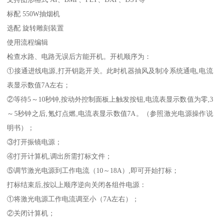
标配 550W抽烟机
选配 旋转雕刻装置
使用流程编辑
检查水路、电路无误后方能开机。开机顺序为：
①接通进线电源,打开钥匙开关。此时机器抽风及制冷系统通电,电流
表显示数值7A左右；
②等待5～10秒钟,按动外控制面板上触发按钮,电流表显示数值为零,3
～5秒钟之后,氪灯点燃,电流表显示数值7A。（参照激光电源操作说
明书）；
③打开振镜电源；
④打开计算机,调出所需打标文件；
⑤调节激光电源到工作电流（10～18A）,即可开始打标；
打标结束后,按以上顺序逆向关闭各组件电源：
①将激光电源工作电流调至小（7A左右）；
②关闭计算机；