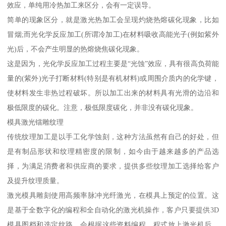
效应，单纯用冷热加工来区分，会有一定误导。
简单的现象区分，就是激光热加工会呈现灼烧热熔碳化现象，比如
冒烟;而光化学反应加工(所谓冷加工)在材料吸收高能光子(例如紫外
光)后，不会产生明显的热熔烧焦碳化现象。
这是因为，光化学反应加工过程主要是“光蚀”效应，具有很高负荷能
量的(紫外)光子打断材料(特别是有机材料)或周围介质内的化学键，
使材料发生非热过程破坏。所以加工出来的材料具有光滑的边沿和
极低限度的碳化。注意，极低限度碳化，并非没有碳化现象。
模具激光镭雕纹理
传统纹理加工是以手工化学蚀刻，这种方法虽然有自己的好处，但
是有制品形状和纹理精密度的限制，如今由于越来越多的产品选
择，为满足消费者和供应商的要求，提供多些纹理加工选择给客户
及提升纹理质量。
激光模具雕刻使用高频率脉冲光纤激光，在模具上预定的位置。这
是基于全数字化的编程和全自动化的激光机操作，客户只要提供3D
模具图档和选定纹路，会根据这些资料编程。程式放上激光机后，