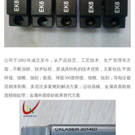
公司于2002年成立至今，从产品技艺、工艺技术、生产管理等方
面，不断深耕、技术钻研，形成具特色的技术优势，主要包括,平面
焊接、镭雕、蚀刻；曲面、球面360度焊接、镭雕、蚀刻；导电位镀
层精准剥离、多层次多案雕刻解决方案；运动器械、金属表面粗糙
度精细处理；金属外观喷砂效果替代方案