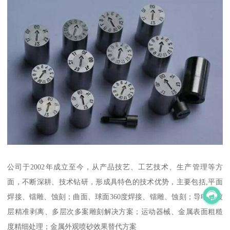
公司于2002年成立至今，从产品技艺、工艺技术、生产管理等方
面，不断深耕、技术钻研，形成具特色的技术优势，主要包括,平面
焊接、镭雕、蚀刻；曲面、球面360度焊接、镭雕、蚀刻；导电位镀
层精准剥离、多层次多案雕刻解决方案；运动器械、金属表面粗糙
度精细处理；金属外观喷砂效果替代方案