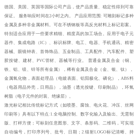
德国、美国、英国等国际公司产品，使产品质量、稳定性得到可靠
保证。 服务响应时间在2小时之内。 产品应用范围: 可雕刻标记多种
金属及多种非金属材料。可在不锈钢板等高反光材料上标记彩案。
特别适合应用于一些要求精细、精度高的加工场合。应用于电子元
器件、集成电路（IC）、标识标牌、电工、电器、手机通讯、精密
器械、眼镜钟表、首饰饰品、五金制品、工具配件、汽车配件、塑
胶按键、建材、PVC管材、器械等行业。 普通金属及合金（铜、
铁、铝、镁、锌等所有金属），稀有金属及合金（金、银、钛），
金属氧化物，表面处理品（电镀表面、铝阳极化、磷化），ABS料
（电器用品外壳，日用品），油墨（透光按键、印刷制品），环氧
树脂（电子元件的封装、绝缘层）。
激光标记相比传统标记方式（如喷墨、腐蚀、电火花、冲压、丝网
印刷等）具有以下特点:1.全电脑控制、数字化输入及输出、无需制
版、打样方便；可标刻任意图形、文字、条形码、二维码，可实现
自动编号，打印序列号、批号、日期；2.镭射LOGO标记清晰、持