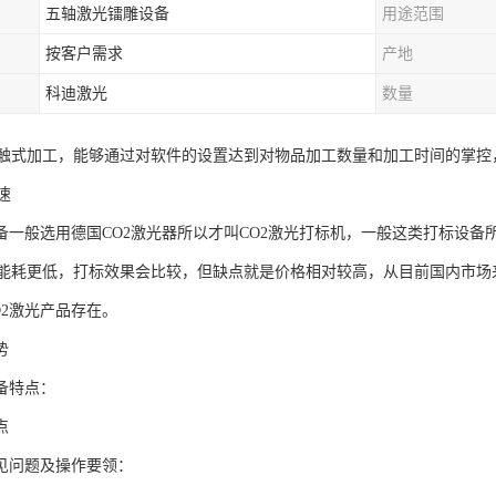
五轴激光镭雕设备
用途范围
按客户需求
产地
科迪激光
数量
触式加工，能够通过对软件的设置达到对物品加工数量和加工时间的掌控
速
设备一般选用德国CO2激光器所以才叫CO2激光打标机，一般这类打标设
能耗更低，打标效果会比较，但缺点就是价格相对较高，从目前国内市场
O2激光产品存在。
势
备特点：
点
常见问题及操作要领：