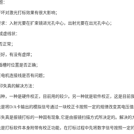
题：
好坏对激光打标效果有很大影响；
要求：入射光要在扩束镜进光孔中心，出射光要在出光孔中心；
成虚线状：
是否正常；
接好，有没有虚焊；
SA插槽时位置是否正确；
至电机连接线是否有问题；
印失真的解决方法：
两种，一种是硬件校正，目前用的较少。另一种就是软件校正，这是目前
法是将D/A卡输出的模拟信号通过一块校正卡按照一定的规律改变其电压
形失真是振镜打标的一种固有现象,它是由振镜扫描方式所决定的。解决的
法是打标软件本身附带有校正功能，在打标过程中先将数字信号按照一定的