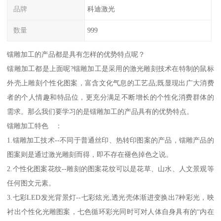
品牌
科迪激光
数量
999
镭雕加工的产品都是具有怎样的优势特点呢？
镭雕加工都是上面呢?镭雕加工是采用的激光雕刻技术在特制的鼠标
外壳上雕刻个性化图案，富含文化气息的工艺品;既显现出广大消费
者的个人情趣和特品位，更充分满足不断增长的个性化消费群体的
需求。那么我们要学习的是镭雕加工的产品具有的优势特点。
镭雕加工特色 ：
1.镭雕加工技术--不同于普通丝印、热转印图案的产品，镭雕产品的
图案则是通过激光雕刻而得，即不存在褪色掉色之说。
2.个性化图案花纹--雕刻的图案花纹可以是花草、山水、人文景观等
任何图文元素。
3.七彩LED发光背景灯--七彩炫光,透光壳体渐进变换出7种彩光，映
衬出个性化光雕图案，七色循环彩光同时可对人体自身具有的“内在