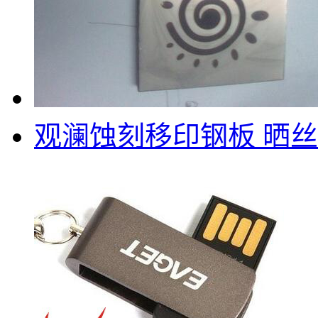
观澜蚀刻移印钢板 晒