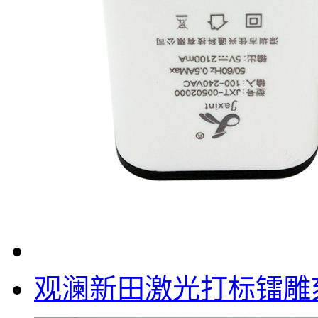
观澜新田激光打标镭雕