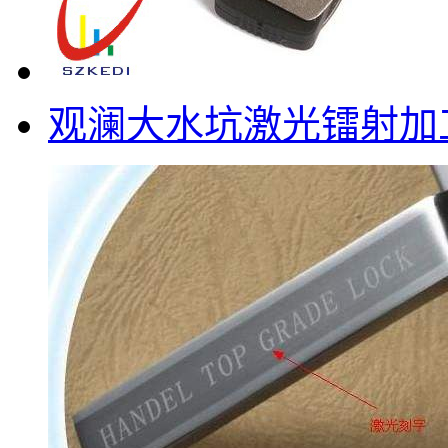
观澜大水坑激光镭射加