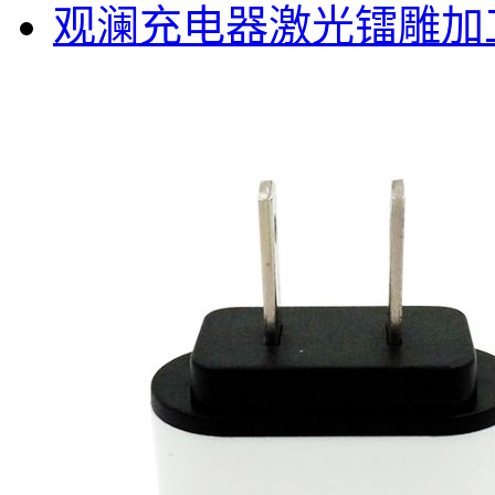
观澜充电器激光镭雕加