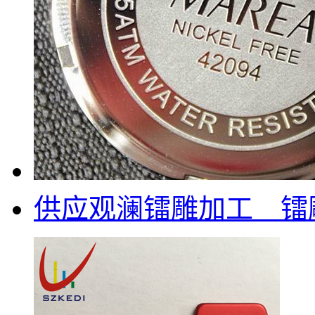
供应观澜镭雕加工 镭