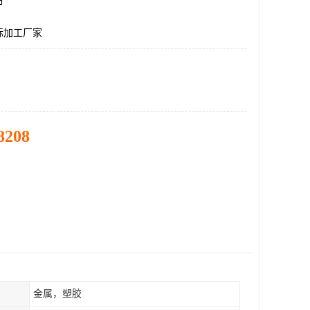
市
标加工厂家
8208
金属，塑胶