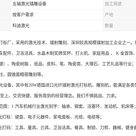
五轴激光镭雕设备
加工用途
按客户需求
产地
科迪激光
数量
打标厂，采用的激光技术、镭射雕刻、深圳较具规模镭射加工企业之一。
车配件、卫浴洁具、水晶木制奖牌奖杯、打火机、家庭用品 、 K 金首饰、
键）、陶瓷树脂 、纸品、皮料、笔、陶瓷类、大理石、工艺礼品等行业
柱、圆锥面精密雕刻等。
光设备，其中有20W德国进口光纤镭射激光打标机、雕刻机，能满足各
上、交货快捷、服务周到的经营理念。我们不惧挑战、力求。
范围：1 汽车机械行业激光刻字：轴承、钢套、活塞环、发动机、机床等
激光打标：键盘、电子元器件、家电面板、光缆、电缆等；
激光打码：工具、量具、刃具、卫浴洁具、餐具、制锁、刀剪、器械、健身