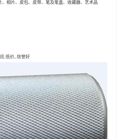
片、相片、皮包、皮带、笔及笔盒、收藏器、艺术品
,低价,,信誉好