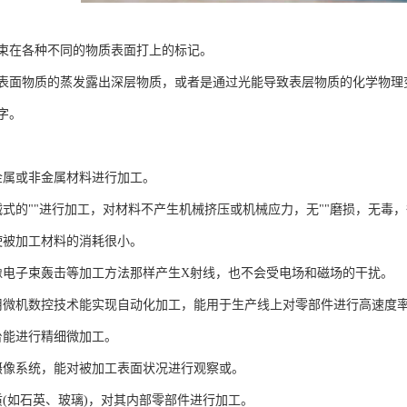
束在各种不同的物质表面打上的标记。
表面物质的蒸发露出深层物质，或者是通过光能导致表层物质的化学物理
字。
数金属或非金属材料进行加工。
机械式的""进行加工，对材料不产生机械挤压或机械应力，无""磨损，无毒
，使被加工材料的消耗很小。
不会像电子束轰击等加工方法那样产生X射线，也不会受电场和磁场的干扰。
，使用微机数控技术能实现自动化加工，能用于生产线上对零部件进行高速
作台能进行精细微加工。
或摄像系统，能对被加工表面状况进行观察或。
物质(如石英、玻璃)，对其内部零部件进行加工。