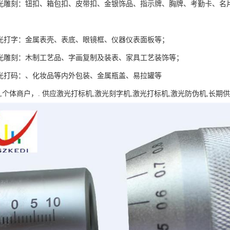
激光雕刻：钮扣、箱包扣、皮带扣、金银饰品、指示牌、胸牌、考勤卡、名
激光打字：金属表壳、表底、眼镜框、仪器仪表面板等；
激光雕刻：木制工艺品、字画复制及装表、家具工艺装饰等；
激光打码：、化妆品等内外包装、金属瓶盖、易拉罐等
,个体商户，. 供应激光打标机,激光刻字机,激光打标机,激光防伪机,长期供应