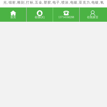
光,镭射,雕刻,打标,五金,塑胶,电子,喷涂,电镀,亚克力,电镀,氧
化,DVD,MP3,按键,铝制品,压加力,有机玻璃,工艺品,
首页
在线QQ
13714168208
在线留言
应用于金属和非金属雕刻，镭射打标、高精度模具雕刻、非金属雕
刻、圆柱雕刻。工业产品，工程塑料制品、陶瓷、硅片、有机玻