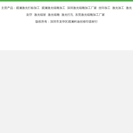
主营产品：观澜激光打标加工 观澜激光镭雕加工 深圳激光镭雕加工厂家 丝印加工 激光加工 激光
刻字 激光镭射 激光镭雕 激光打孔 东莞激光镭雕加工厂家
版权所有：深圳市龙华区观澜科迪丝移印器材行