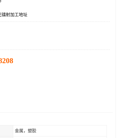
市
光镭射加工地址
8208
金属，塑胶