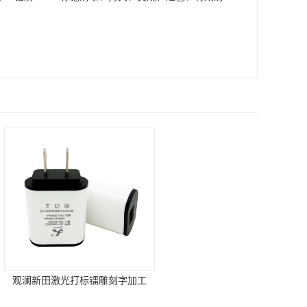
光打标镭雕刻字加工
观澜蚀刻移印钢板 晒丝印网板