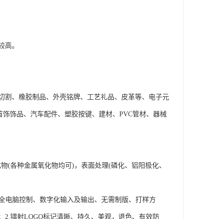
较高。
切割、橡胶制品、外壳铭牌、工艺礼品、皮革等、电子元
首饰饰品、汽车配件、塑胶按键、建材、PVC管材、器械
物(各种金属氧化物均可)，表面处理(磷化、铝阳极化、
.全电脑控制、数字化输入及输出、无需制版、打样方
2.镭射LOGO标记清晰、持久、美观，退色、有效防