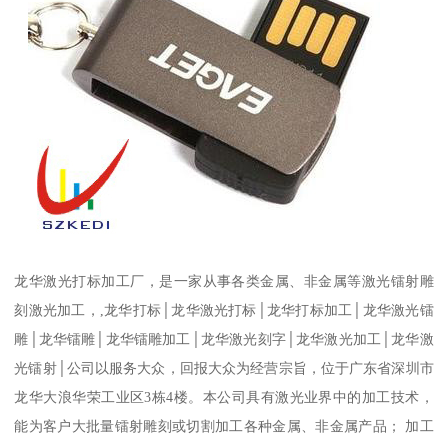
龙华激光打标加工厂，是一家从事各类金属、非金属等激光镭射雕
刻激光加工，,龙华打标│龙华激光打标│龙华打标加工│龙华激光镭
雕│龙华镭雕│龙华镭雕加工│龙华激光刻字│龙华激光加工│龙华激
光镭射│公司以服务大众，回报大众为经营宗旨，位于广东省深圳市
龙华大浪华荣工业区3栋4楼。本公司具有激光业界中的加工技术，
能为客户大批量镭射雕刻或切割加工各种金属、非金属产品； 加工