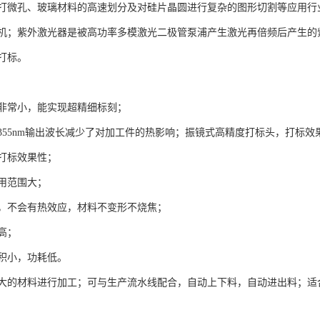
打微孔、玻璃材料的高速划分及对硅片晶圆进行复杂的图形切割等应用行
机；紫外激光器是被高功率多模激光二极管泵浦产生激光再倍频后产生的
打标。
非常小，能实现超精细标刻；
355nm输出波长减少了对加工件的热影响；振镜式高精度打标头，打标
打标效果性；
用范围大；
，不会有热效应，材料不变形不烧焦；
高；
积小，功耗低。
大的材料进行加工；可与生产流水线配合，自动上下料，自动进出料；适