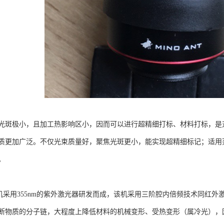
光斑极小，且加工热影响区小，因而可以进行超精细打标、材料打标，是
质更加广泛。不仅光束质量好，聚焦光斑更小，能实现超精细标记；适用
。
用355nm的紫外激光器研发而成，该机采用三阶腔内倍频技术同红外激
断物质的分子链，大程度上降低材料的机械变形、受热变形（属冷光），