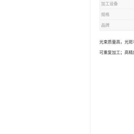
加工设备
规格
品牌
光束质量高，光斑
可重复加工；高精