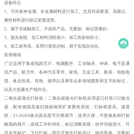
设备特点
1、可对多种金属、非金属材料进行加工。尤其对高硬度、高熔点、
脆性材料进行标记更显优势。
2、属于非接触加工、不损坏产品、无磨损、标记质量好。
3、激光束细、加工材料消耗很小、加工热影响区小。
4、加工效率高、采用计算机控制、易于实现自动化。
应用领域
广泛适用于集成电路芯片、电脑配件、工业轴承、钟表、电子及通
讯产品、航天件、各种汽车零件、家电、五金工具、模具、电线电
缆、食品包装、首饰、烟草以及事等众多领域图形和文字的标记，
以及大批量生产线作业。
二氧化碳激光打标机：二氧化碳激光打标机采用进口封装CO2激光
器，配有德国高速扫描振镜和扩束聚焦系统，打标精度高、速度
快；ZJ-2626A激光器高度可升降调节，使用方便，可更换各种打标
幅面的镜片；连续工作时间长，标记清晰美观，软件功能强大，可
流水号标记，飞行打标；固定式激光打标设计、操作简单，完善的