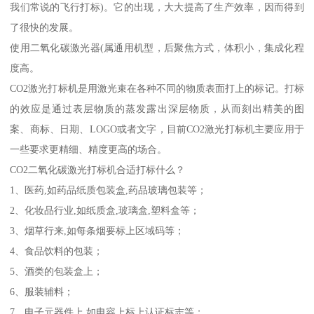
我们常说的飞行打标)。它的出现，大大提高了生产效率，因而得到
了很快的发展。
使用二氧化碳激光器(属通用机型，后聚焦方式，体积小，集成化程
度高。
CO2激光打标机是用激光束在各种不同的物质表面打上的标记。打标
的效应是通过表层物质的蒸发露出深层物质，从而刻出精美的图
案、商标、日期、LOGO或者文字，目前CO2激光打标机主要应用于
一些要求更精细、精度更高的场合。
CO2二氧化碳激光打标机合适打标什么？
1、医药,如药品纸质包装盒,药品玻璃包装等；
2、化妆品行业,如纸质盒,玻璃盒,塑料盒等；
3、烟草行来,如每条烟要标上区域码等；
4、食品饮料的包装；
5、酒类的包装盒上；
6、服装辅料；
7、电子元器件上,如电容上标上认证标志等；