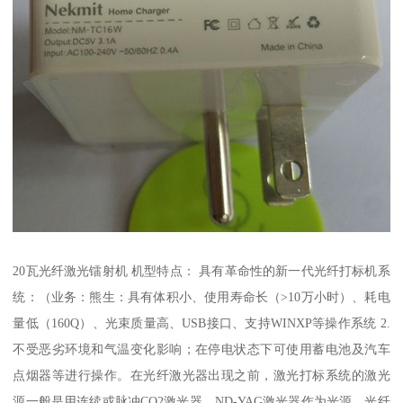
20瓦光纤激光镭射机 机型特点： 具有革命性的新一代光纤打标机系
统：（业务：熊生：具有体积小、使用寿命长（>10万小时）、耗电
量低（160Q）、光束质量高、USB接口、支持WINXP等操作系统 2.
不受恶劣环境和气温变化影响；在停电状态下可使用蓄电池及汽车
点烟器等进行操作。在光纤激光器出现之前，激光打标系统的激光
源一般是用连续或脉冲CO2激光器、ND-YAG激光器作为光源。光纤