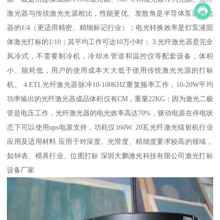
激光器与传统激光光源相比，性能更优、发散角是半导体泵浦激光
器的1/4（更适用精密、精细标记行业）；电光转换效率是灯泵浦固
体激光打标的1/10；其平均工作可达10万小时； 3.光纤激光器是完全
风冷式，不需要制冷机，冷却水管道和温控仪等配套设备，体积
小、能耗低，用户的使用成本大大低于使用传统激光光源的打标
机。 4.ETL光纤激光器脉冲10-100KHZ重复频率工作，10-20W平均
功率输出的光纤激光器成品体积仅有CM，重量22KG；因为激光二极
管是电压工作，光纤激光器的电光效率高达70%，驱动电源在停电状
态下可以使用ups电源支持，功耗仅160W. 20瓦光纤激光镭射机行业
应用及适用材料 应用于对深度、光滑度、精细度要求较高的领域，
如钟表、模具行业、位图打标 深圳大鹏激光科技有限公司激光打标
设备厂家