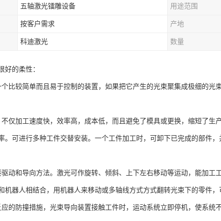
五轴激光镭雕设备
用途范围
按客户需求
产地
科迪激光
数量
很好的柔性：
身是一个比较简单而且易于控制的装置，如果把它产生的光束聚集成极细的
加工，不仅加工速度快，效率高，成本低，而且避免了模具或更换，缩短了
率。可进行多种工件交替安装。一个工件加工时，可卸下已完成的部件，
用直接驱动和导向方法。激光可作旋转、倾斜、上下左右移动等运动，能加
和机器人相结合，用机器人来移动或多轴线方式方式翻转光束下的零件，
快速反应的防撞措施，光束导向装置接触工件时，运动系统立即停机，使系