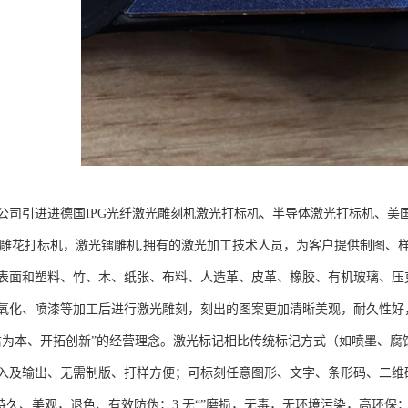
公司引进进德国IPG光纤激光雕刻机激光打标机、半导体激光打标机、美国
光雕花打标机，激光镭雕机,拥有的激光加工技术人员，为客户提供制图、样
表面和塑料、竹、木、纸张、布料、人造革、皮革、橡胶、有机玻璃、压
氧化、喷漆等加工后进行激光雕刻，刻出的图案更加清晰美观，耐久性好
信为本、开拓创新”的经营理念。激光标记相比传统标记方式（如喷墨、腐
入及输出、无需制版、打样方便；可标刻任意图形、文字、条形码、二维码
持久、美观，退色、有效防伪；3.无“”磨损，无毒，无环境污染，高环保；