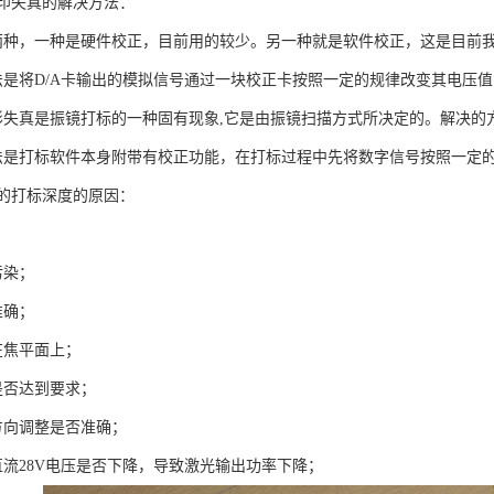
印失真的解决方法：
两种，一种是硬件校正，目前用的较少。另一种就是软件校正，这是目前
法是将D/A卡输出的模拟信号通过一块校正卡按照一定的规律改变其电压
形失真是振镜打标的一种固有现象,它是由振镜扫描方式所决定的。解决的
法是打标软件本身附带有校正功能，在打标过程中先将数字信号按照一定的
的打标深度的原因：
；
污染；
准确；
在焦平面上；
是否达到要求；
方向调整是否准确；
直流28V电压是否下降，导致激光输出功率下降；