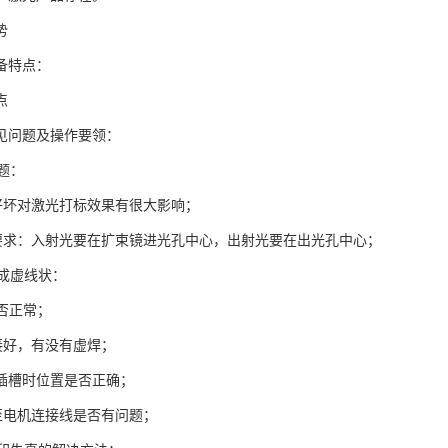
势
备特点：
点
常见问题及操作要领：
题：
好坏对激光打标效果有很大影响；
要求：入射光要在扩束镜进光孔中心，出射光要在出光孔中心；
成虚线状：
是否正常；
接好，有没有虚焊；
SA插槽时位置是否正确；
至电机连接线是否有问题；