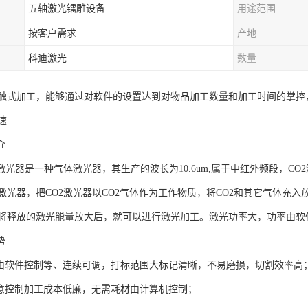
五轴激光镭雕设备
用途范围
按客户需求
产地
科迪激光
数量
触式加工，能够通过对软件的设置达到对物品加工数量和加工时间的掌控
速
介
激光器是一种气体激光器，其生产的波长为10.6um,属于中红外频段，C
激光器，把CO2激光器以CO2气体作为工作物质，将CO2和其它气体充
将释放的激光能量放大后，就可以进行激光加工。激光功率大，功率由软
势
率由软件控制等、连续可调，打标范围大标记清晰，不易磨损，切割效率高
随意控制加工成本低廉，无需耗材由计算机控制；