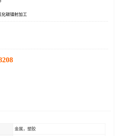
市
氧化碳镭射加工
8208
金属，塑胶